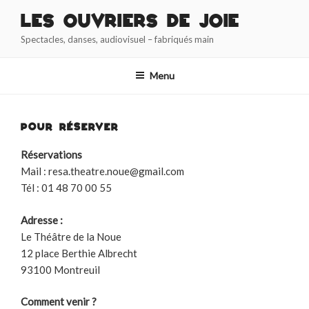
Aller
Les Ouvriers de Joie
au
Spectacles, danses, audiovisuel – fabriqués main
contenu
principal
Menu
POUR RÉSERVER
Réservations
Mail : resa.theatre.noue@gmail.com
Tél : 01 48 70 00 55
Adresse :
Le Théâtre de la Noue
12 place Berthie Albrecht
93100 Montreuil
Comment venir ?