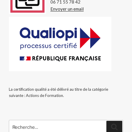
06 71 55 78 42
Envoyer un email
La certification qualité a été délivré au titre de la catégorie
suivante : Actions de Formation.
Recherche
Recher
pour