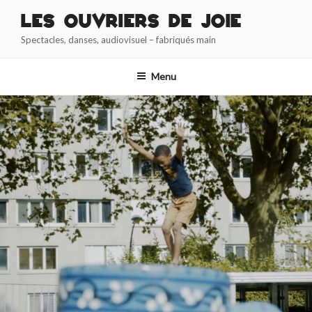
Aller
Les Ouvriers de Joie
au
Spectacles, danses, audiovisuel – fabriqués main
contenu
principal
Menu