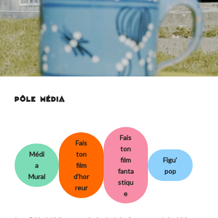
PÔLE MÉDIA
Fais
Fais
ton
Médi
ton
film
Figu’
a
film
fanta
pop
Mural
d’hor
stiqu
reur
e