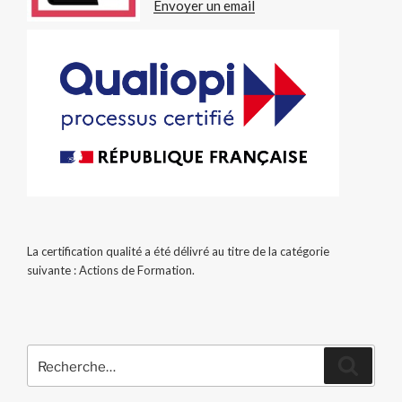
Envoyer un email
La certification qualité a été délivré au titre de la catégorie
suivante : Actions de Formation.
Recherche
Recher
pour
: