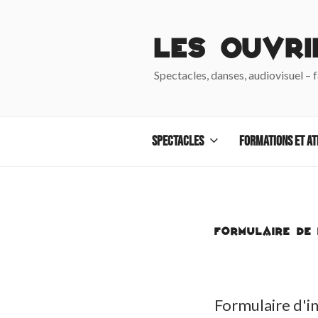
Aller
au
Les Ouvri
contenu
principal
Spectacles, danses, audiovisuel – 
Spectacles
Formations et at
FORMULAIRE DE 
Formulaire d'in