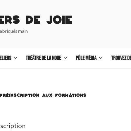
ers de Joie
fabriqués main
eliers
Théâtre de La Noue
Pôle Média
TROUVEZ DE
PRÉINSCRIPTION AUX FORMATIONS
scription