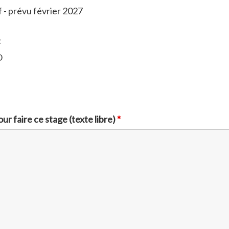
f - prévu février 2027
t
O
ur faire ce stage (texte libre)
*