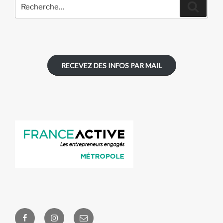
Recherche
Recher
pour
:
RECEVEZ DES INFOS PAR MAIL
Facebook
Instagram
E-