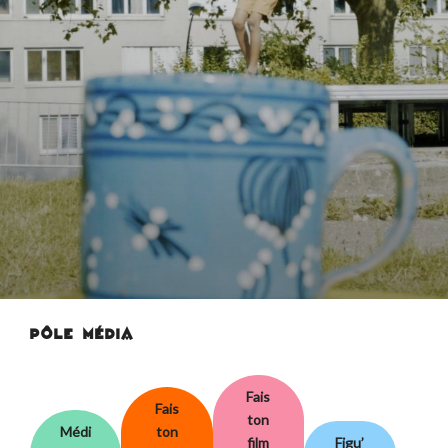
PÔLE MÉDIA
Fais
Fais
ton
Médi
ton
film
Figu’