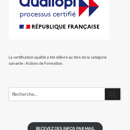
La certification qualité a été délivré au titre de la catégorie
suivante : Actions de Formation.
Recherche
Recher
pour
:
RECEVEZ DES INFOS PAR MAIL