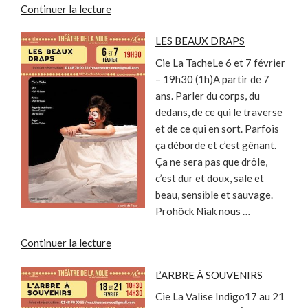
de
Continuer la lecture
« CABARET
LES BEAUX DRAPS
GRENADINE »
Cie La TacheLe 6 et 7 février
– 19h30 (1h)A partir de 7
ans. Parler du corps, du
dedans, de ce qui le traverse
et de ce qui en sort. Parfois
ça déborde et c’est gênant.
Ça ne sera pas que drôle,
c’est dur et doux, sale et
beau, sensible et sauvage.
Prohöck Niak nous …
de
Continuer la lecture
« LES
L’ARBRE À SOUVENIRS
BEAUX
DRAPS »
Cie La Valise Indigo17 au 21