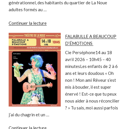
générationnel, des habitants du quartier de La Noue
adultes formés au …
de
Continuer la lecture
« 4
FALABULLE A BEAUCOUP
WOMAN
D’ÉMOTIONS
SHOW
–
Cie Perséphone14 au 18
Édition
avril 2026 – 10h45 – 40
Mixte »
minutesLes enfants de 2 à 6
ans et leurs doudous « Oh
non ! Mon ami Rêveur s’est
mis à bouder, il est super
énervé ! Est-ce que tu peux
nous aider à nous réconcilier
? » Tu sais, moi aussi parfois
j’ai du chagrin et un …
de
Continuer la lecture