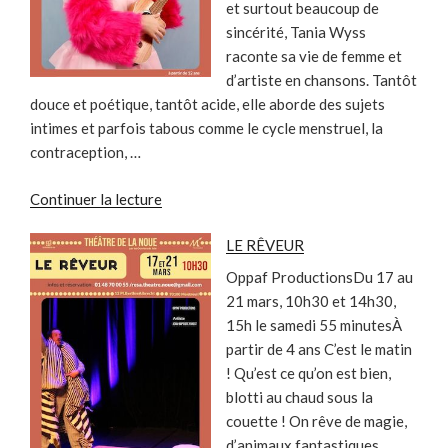
et surtout beaucoup de
sincérité, Tania Wyss
raconte sa vie de femme et
d’artiste en chansons. Tantôt
douce et poétique, tantôt acide, elle aborde des sujets
intimes et parfois tabous comme le cycle menstruel, la
contraception, …
de
Continuer la lecture
« TANIA
LE RÊVEUR
WYSS
SE
Oppaf ProductionsDu 17 au
RADICALISE »
21 mars, 10h30 et 14h30,
15h le samedi 55 minutesÀ
partir de 4 ans C’est le matin
! Qu’est ce qu’on est bien,
blotti au chaud sous la
couette ! On rêve de magie,
d’animaux fantastiques.