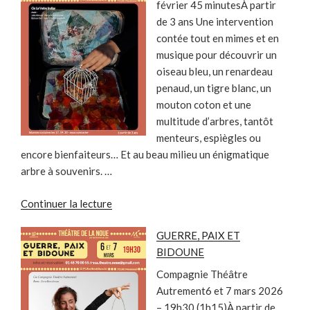
février 45 minutesÀ partir
de 3 ans Une intervention
contée tout en mimes et en
musique pour découvrir un
oiseau bleu, un renardeau
penaud, un tigre blanc, un
mouton coton et une
multitude d’arbres, tantôt
menteurs, espiègles ou
encore bienfaiteurs… Et au beau milieu un énigmatique
arbre à souvenirs. …
de
Continuer la lecture
« L’ARBRE
GUERRE, PAIX ET
À
BIDOUNE
SOUVENIRS »
Compagnie Théâtre
Autrement6 et 7 mars 2026
– 19h30 (1h15)À partir de