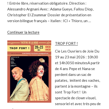
! Entrée libre, réservation obligatoire. Direction :
Alessandro Argnani Avec : Adama Gueye, Fallou Diop,
Christopher El Zoummar Dossier de présentation en
version bilingue français – italien : ICI « Thioro, un …
de
Continuer la lecture
« THIORO,
TROP FORT !
UN
CHAPERON
Cie Les Ouvriers de Joie Du
ROUGE
19 au 23 mai 2026 : 10h30
SÉNÉGALAIS »
et 14h3050 minutesA partir
de 4 ans Pepe et Nana se
perdent dans un sac de
patates, imitent des vaches,
partent à la montagne – ils
sont Trop Fort ! Un
spectacle de clown visuel,
sensoriel et avec très peu de