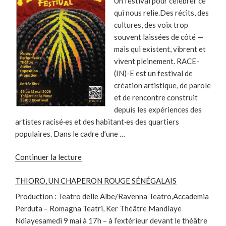
Un festival pour célébrer ce
qui nous relie.Des récits, des
cultures, des voix trop
souvent laissées de côté —
mais qui existent, vibrent et
vivent pleinement. RACE-
(IN)-E est un festival de
création artistique, de parole
et de rencontre construit
depuis les expériences des
artistes racisé·es et des habitant·es des quartiers
populaires. Dans le cadre d’une …
de
Continuer la lecture
« Festival
THIORO, UN CHAPERON ROUGE SÉNÉGALAIS
Race(in)e »
Production : Teatro delle Albe/Ravenna Teatro,Accademia
Perduta – Romagna Teatri, Ker Théâtre Mandiaye
Ndiayesamedi 9 mai à 17h – à l’extérieur devant le théâtre