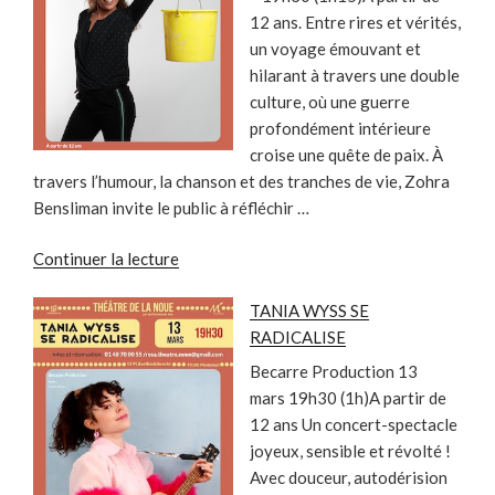
12 ans. Entre rires et vérités,
un voyage émouvant et
hilarant à travers une double
culture, où une guerre
profondément intérieure
croise une quête de paix. À
travers l’humour, la chanson et des tranches de vie, Zohra
Bensliman invite le public à réfléchir …
de
Continuer la lecture
« GUERRE,
TANIA WYSS SE
PAIX
RADICALISE
ET
BIDOUNE »
Becarre Production 13
mars 19h30 (1h)A partir de
12 ans Un concert-spectacle
joyeux, sensible et révolté !
Avec douceur, autodérision