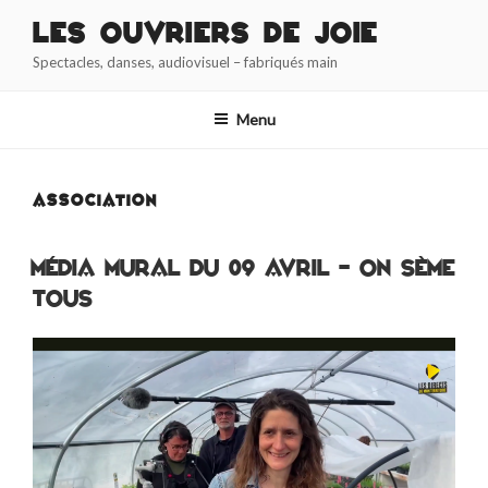
Aller
Les Ouvriers de Joie
au
Spectacles, danses, audiovisuel – fabriqués main
contenu
principal
Menu
ASSOCIATION
Média Mural du 09 avril – On sème
tous