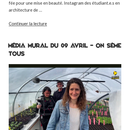
fée pour une mise en beauté. Instagram des étudiant.e.s en
architecture de …
de
Continuer la lecture
« Média
Mural
du
Média Mural du 09 avril – On sème
25
tous
juin
–
noue.ons
des
liens
–
Atelier
de
customisation
de
la