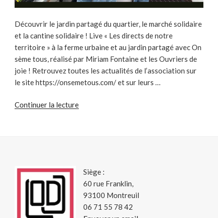
chaise
mise-
Découvrir le jardin partagé du quartier, le marché solidaire
en-
et la cantine solidaire ! Live « Les directs de notre
scène
territoire » à la ferme urbaine et au jardin partagé avec On
! »
sème tous, réalisé par Miriam Fontaine et les Ouvriers de
joie ! Retrouvez toutes les actualités de l’association sur
le site https://onsemetous.com/ et sur leurs …
de
Continuer la lecture
« Média
Mural
du
09
avril
Siège :
–
60 rue Franklin,
On
93100 Montreuil
sème
06 71 55 78 42
tous »