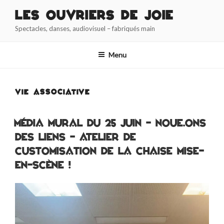
Aller
Les Ouvriers de Joie
au
Spectacles, danses, audiovisuel – fabriqués main
contenu
principal
Menu
VIE ASSOCIATIVE
Média Mural du 25 juin – noue.ons
des liens – Atelier de
customisation de la chaise mise-
en-scène !