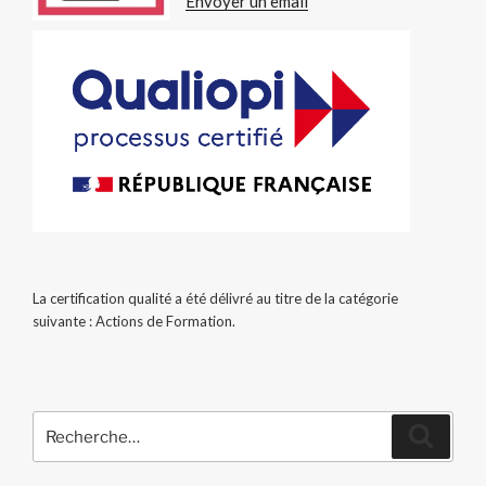
Envoyer un email
La certification qualité a été délivré au titre de la catégorie
suivante : Actions de Formation.
Recherche
Recher
pour
: