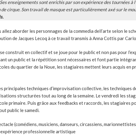
 Ses enseignements sont enrichis par son expérience des tournées à l’
 de cirque. Son travail de masque est particulièrement axé sur le mo
s.
 allez aborder les personnages de la commedia dell’arte selon le sc
bution de Jacques Lecoq à ce travail transmis à Anna Cottis par Carl
se construit en collectif et se joue pour le public et non pas pour l’e
vant un public et la répétition sont nécessaires et font partie intégra
coles du quartier de la Noue, les stagiaires mettent leurs acquis en p
es principales techniques d’improvisation collective, les techniques de
sations structurées tout au long de la semaine. Le vendredi les sta
cole primaire. Puis grâce aux feedbacks et raccords, les stagiaires po
out public le samedi.
ectacle (comédiens, musiciens, danseurs, circassiens, marionnettistes
 expérience professionnelle artistique