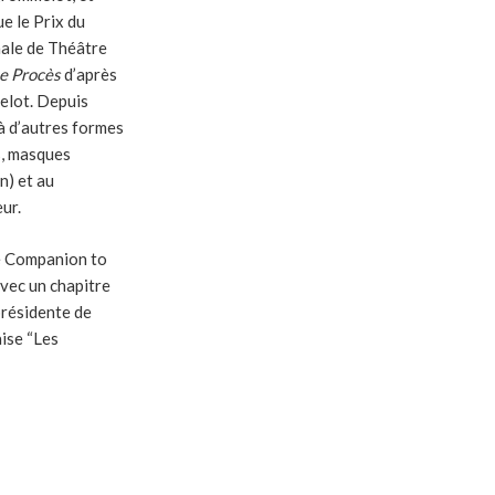
ue le Prix du
nale de Théâtre
e Procès
d’après
elot. Depuis
à d’autres formes
s, masques
n) et au
ur.
e Companion to
vec un chapitre
présidente de
aise “Les