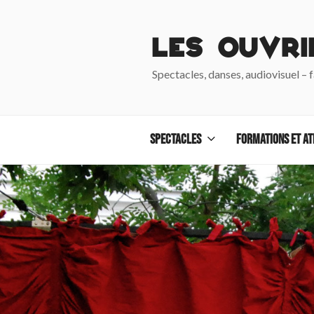
Aller
au
Les Ouvri
contenu
principal
Spectacles, danses, audiovisuel – 
Spectacles
Formations et at