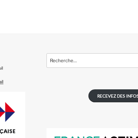
Recherche
pour
il
:
il
RECEVEZ DES INFOS