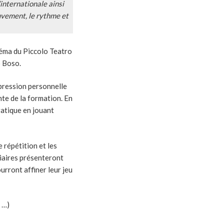
internationale ainsi
uvement, le rythme et
héma du Piccolo Teatro
o Boso.
xpression personnelle
nte de la formation. En
ratique en jouant
 répétition et les
giaires présenteront
urront affiner leur jeu
 …)