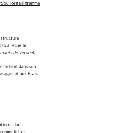
 et/ou l’organigramme
 structure
so à l’échelle
Amants de Vérone
).
ll’arte et dans son
etagne et aux États-
ntières dans
 grommelot, et