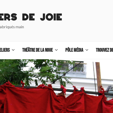
ers de Joie
fabriqués main
eliers
Théâtre de La Noue
Pôle Média
TROUVEZ DE