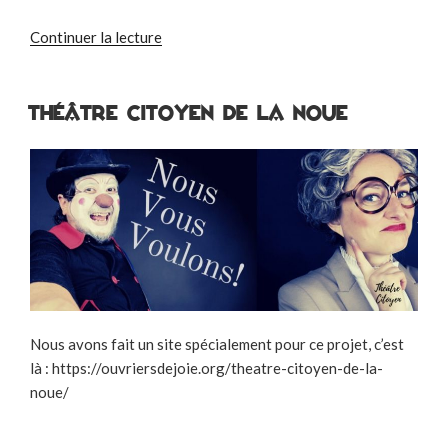
de
Continuer la lecture
« TUP
(
théâtre
Théâtre Citoyen de la Noue
utile
et
pertinent
) »
Nous avons fait un site spécialement pour ce projet, c’est
là : https://ouvriersdejoie.org/theatre-citoyen-de-la-
noue/