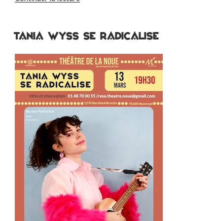
« GUERRE,
PAIX
ET
TANIA WYSS SE RADICALISE
BIDOUNE »