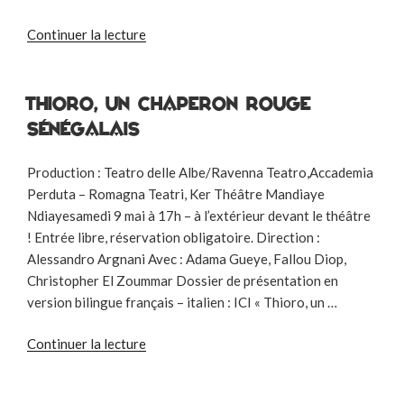
de
Continuer la lecture
« Festival
Race(in)e »
THIORO, UN CHAPERON ROUGE
SÉNÉGALAIS
Production : Teatro delle Albe/Ravenna Teatro,Accademia
Perduta – Romagna Teatri, Ker Théâtre Mandiaye
Ndiayesamedi 9 mai à 17h – à l’extérieur devant le théâtre
! Entrée libre, réservation obligatoire. Direction :
Alessandro Argnani Avec : Adama Gueye, Fallou Diop,
Christopher El Zoummar Dossier de présentation en
version bilingue français – italien : ICI « Thioro, un …
de
Continuer la lecture
« THIORO,
UN