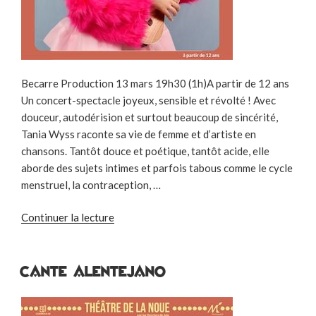
Becarre Production 13 mars 19h30 (1h)A partir de 12 ans
Un concert-spectacle joyeux, sensible et révolté ! Avec
douceur, autodérision et surtout beaucoup de sincérité,
Tania Wyss raconte sa vie de femme et d’artiste en
chansons. Tantôt douce et poétique, tantôt acide, elle
aborde des sujets intimes et parfois tabous comme le cycle
menstruel, la contraception, …
de
Continuer la lecture
« TANIA
WYSS
SE
CANTE ALENTEJANO
RADICALISE »