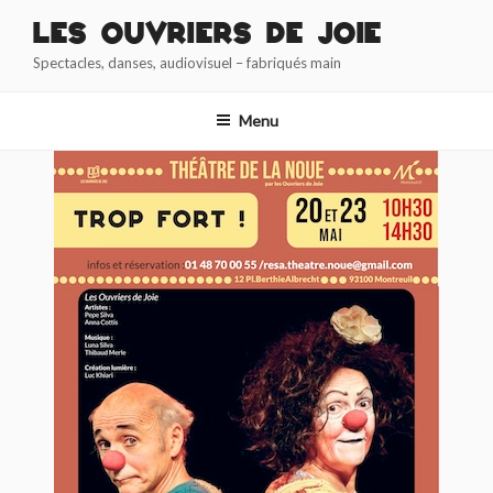
Aller
Les Ouvriers de Joie
au
Spectacles, danses, audiovisuel – fabriqués main
contenu
principal
Menu