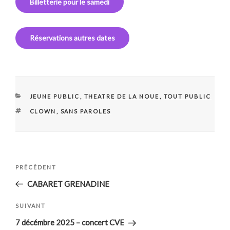
Billetterie pour le samedi
Réservations autres dates
CATÉGORIES
JEUNE PUBLIC
,
THEATRE DE LA NOUE
,
TOUT PUBLIC
ÉTIQUETTES
CLOWN
,
SANS PAROLES
Navigation
Article
PRÉCÉDENT
de
précédent
CABARET GRENADINE
l’article
Article
SUIVANT
suivant
7 décémbre 2025 – concert CVE