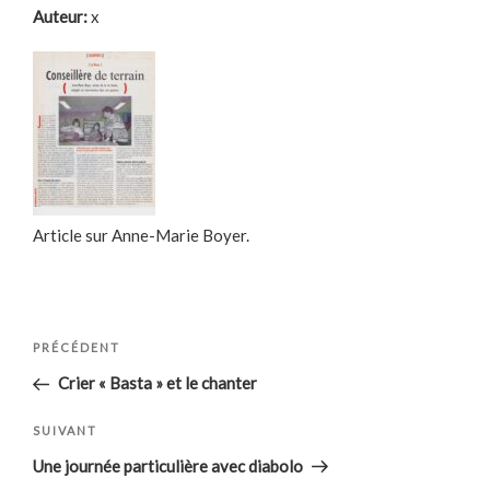
Auteur:
x
Article sur Anne-Marie Boyer.
Navigation
Article
PRÉCÉDENT
de
précédent
Crier « Basta » et le chanter
l’article
Article
SUIVANT
suivant
Une journée particulière avec diabolo