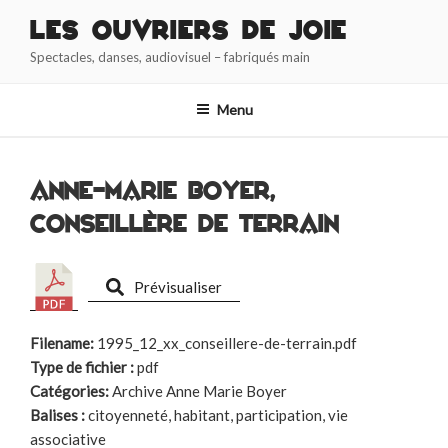
Aller
Les Ouvriers de Joie
au
Spectacles, danses, audiovisuel – fabriqués main
contenu
principal
Menu
Anne-Marie Boyer,
conseillère de terrain
Prévisualiser
Filename:
1995_12_xx_conseillere-de-terrain.pdf
Type de fichier :
pdf
Catégories:
Archive Anne Marie Boyer
Balises :
citoyenneté, habitant, participation, vie
associative