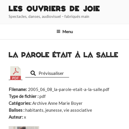
Aller
Les Ouvriers de Joie
au
Spectacles, danses, audiovisuel – fabriqués main
contenu
principal
Menu
La parole était à la salle
Prévisualiser
Filename:
2005_06_08_la-parole-etait-a-la-salle.pdf
Type de fichier :
pdf
Catégories:
Archive Anne Marie Boyer
Balises :
habitants, jeunesse, vie associative
Auteur:
x