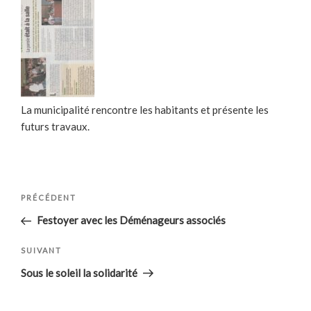
La municipalité rencontre les habitants et présente les
futurs travaux.
Navigation
Article
PRÉCÉDENT
de
précédent
Festoyer avec les Déménageurs associés
l’article
Article
SUIVANT
suivant
Sous le soleil la solidarité