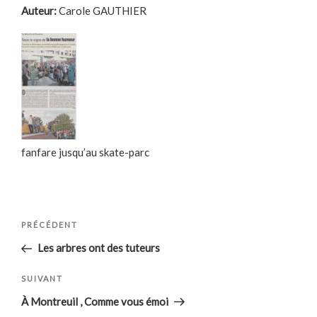
Auteur:
Carole GAUTHIER
fanfare jusqu’au skate-parc
Navigation
Article
PRÉCÉDENT
de
précédent
Les arbres ont des tuteurs
l’article
Article
SUIVANT
suivant
À Montreuil , Comme vous émoi