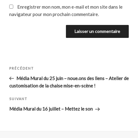
Enregistrer mon nom, mon e-mail et mon site dans le
navigateur pour mon prochain commentaire.
Navigation
Article
PRÉCÉDENT
de
précédent
Média Mural du 25 juin – noue.ons des liens – Atelier de
l’article
customisation de la chaise mise-en-scène !
Article
SUIVANT
suivant
Média Mural du 16 juillet – Mettez le son