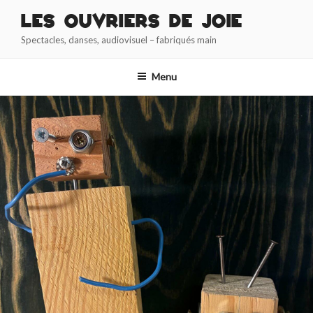
Aller
Les Ouvriers de Joie
au
Spectacles, danses, audiovisuel – fabriqués main
contenu
principal
Menu