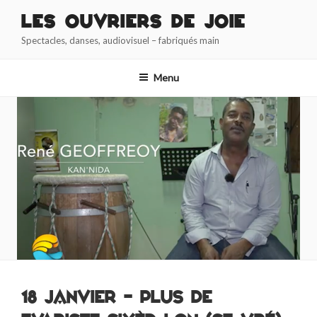
Aller
Les Ouvriers de Joie
au
Spectacles, danses, audiovisuel – fabriqués main
contenu
principal
Menu
18 janvier – plus de