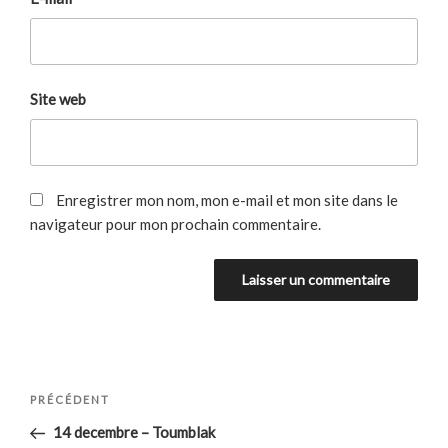
Site web
Enregistrer mon nom, mon e-mail et mon site dans le
navigateur pour mon prochain commentaire.
Navigation
Article
PRÉCÉDENT
de
précédent
14 decembre – Toumblak
l’article