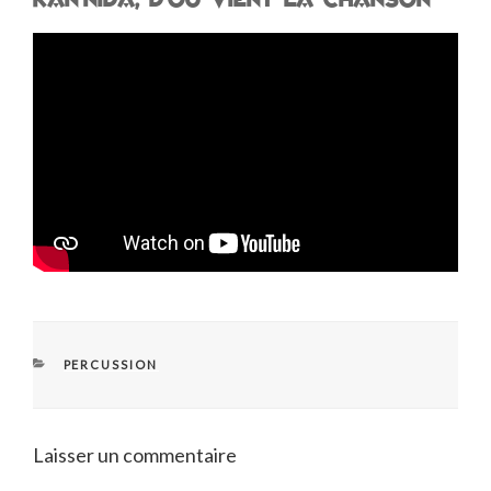
Kan’nida, d’où vient la chanson
CATÉGORIES
PERCUSSION
Laisser un commentaire