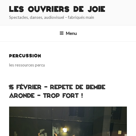
Aller
Les Ouvriers de Joie
au
Spectacles, danses, audiovisuel – fabriqués main
contenu
principal
Menu
PERCUSSION
les ressources percu
15 février – repete de Bembe
Aronde – Trop Fort !