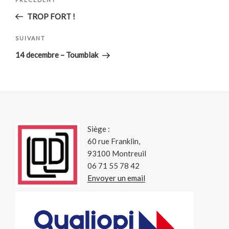
Article
de
précédent
TROP FORT !
l’article
Article
SUIVANT
suivant
14 decembre – Toumblak
Siège :
60 rue Franklin,
93100 Montreuil
06 71 55 78 42
Envoyer un email