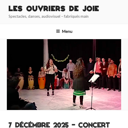
Aller
Les Ouvriers de Joie
au
Spectacles, danses, audiovisuel – fabriqués main
contenu
principal
Menu
7 décémbre 2025 – concert