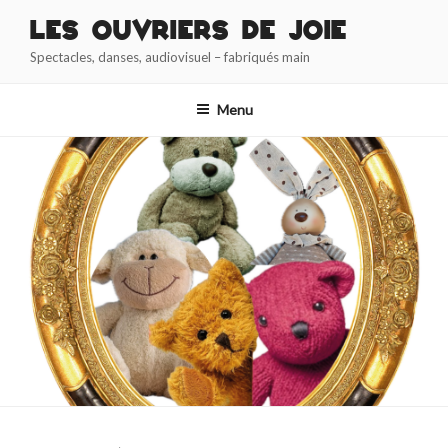
Aller
Les Ouvriers de Joie
au
Spectacles, danses, audiovisuel – fabriqués main
contenu
principal
Menu