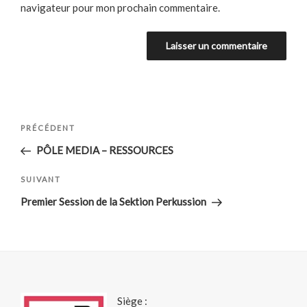
navigateur pour mon prochain commentaire.
Navigation
Article
PRÉCÉDENT
de
précédent
PÔLE MEDIA – RESSOURCES
l’article
Article
SUIVANT
suivant
Premier Session de la Sektion Perkussion
Siège :